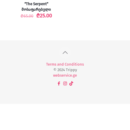
“The Serpent”
მოსაფარებელი
Original
Current
₾
25.00
₾
65.00
price
price
was:
is:
₾65.00.
₾25.00.
Terms and Conditions
© 2024 Trippy
webservice.ge