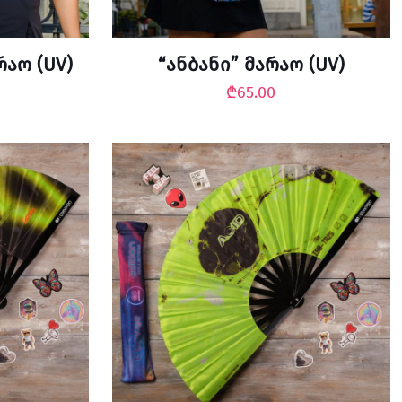
აო (UV)
“ანბანი” მარაო (UV)
₾
65.00