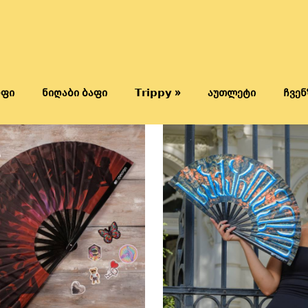
რფი
ნიღაბი ბაფი
𝗧𝗿𝗶𝗽𝗽𝘆 »
აუთლეტი
ჩვენ