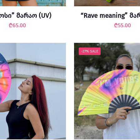
ოსი” მარაო (UV)
“Rave meaning” მა
₾
65.00
₾
55.00
-27% SALE