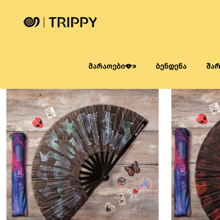
მარაოები🪭»
ბენდენა
შა