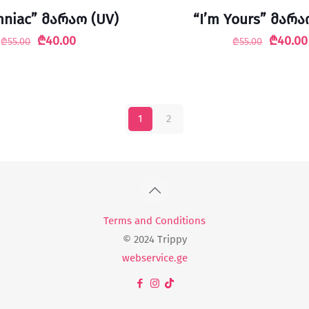
mniac” მარაო (UV)
“I’m Yours” მარა
Original
Current
Origina
₾
40.00
₾
40.00
₾
55.00
₾
55.00
price
price
price
was:
is:
was:
₾55.00.
₾40.00.
₾55.00.
1
2
Terms and Conditions
© 2024 Trippy
webservice.ge