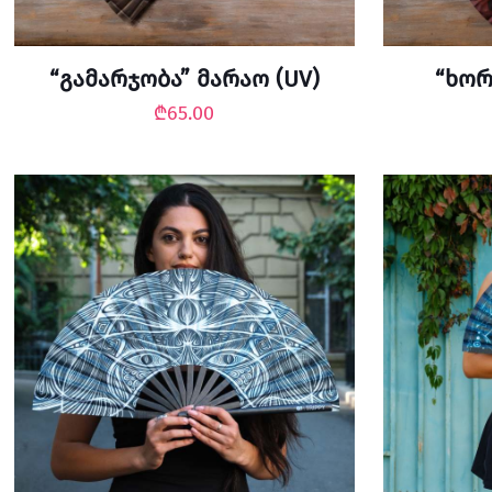
“გამარჯობა” მარაო (UV)
“ხორ
₾
65.00