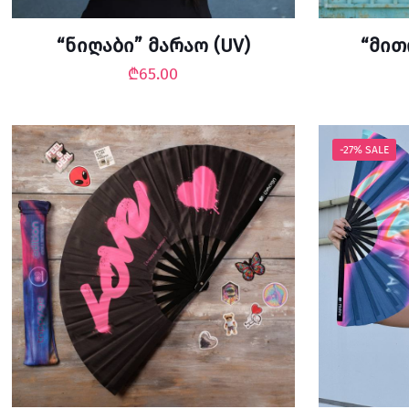
“ნიღაბი” მარაო (UV)
“მით
₾
65.00
-27% SALE