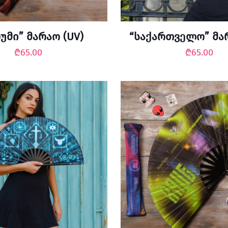
უმი” მარაო (UV)
“საქართველო” მარ
₾
65.00
₾
65.00