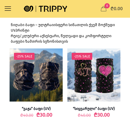
0
₾0.00
ნიღაბი ბაფი – ულტრაიისფერი სინათლის ქვეშ მოქმედი
UVპრინტი
რეივ/კლუბური აქსესუარი, წელვადი და კომფორტული
ბაფები ზამთრის სეზონისთვის
-25% SALE
-25% SALE
“ვაჟა” ბაფი (UV)
“სიყვარული” ბაფი (UV)
Original
Current
Original
Current
₾
30.00
₾
30.00
₾
40.00
₾
40.00
price
price
price
price
was:
is:
was:
is: