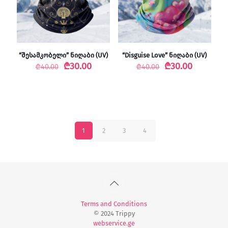
“შესამკობელი” ნიღაბი (UV)
“Disguise Love” ნიღაბი (UV)
Original
Current
Original
Current
₾
30.00
₾
30.00
₾
40.00
₾
40.00
price
price
price
price
was:
is:
was:
is:
₾40.00.
₾30.00.
₾40.00.
₾30.00.
1
2
3
4
Terms and Conditions
© 2024 Trippy
webservice.ge