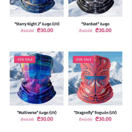
“Starry Night 2” ბაფი (UV)
“Stardust” ბაფი
Original
Current
Original
Current
₾
30.00
₾
30.00
₾
40.00
₾
40.00
price
price
price
price
was:
is:
was:
is:
₾40.00.
₾30.00.
₾40.00.
₾30.00.
-25% SALE
-25% SALE
“Multiverse” ბაფი (UV)
“Dragonfly” ნიღაბი (UV)
Original
Current
Original
Current
₾
30.00
₾
30.00
₾
40.00
₾
40.00
price
price
price
price
was:
is:
was:
is: