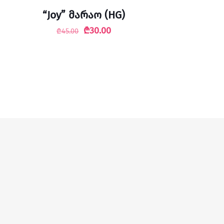
“Joy” მარაო (HG)
Original
Current
₾
30.00
₾
45.00
price
price
was:
is:
₾45.00.
₾30.00.