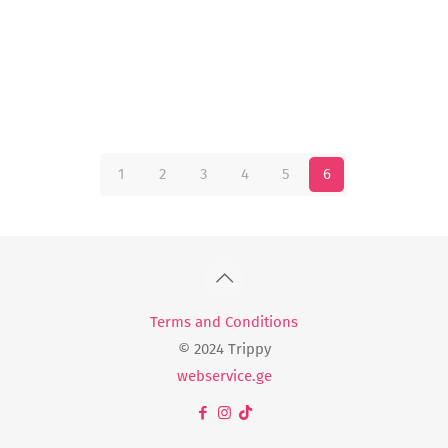
1
2
3
4
5
6
Terms and Conditions
© 2024 Trippy
webservice.ge