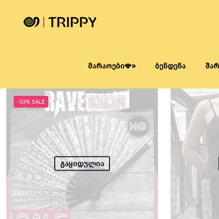
მარაოები🪭»
ბენდენა
შა
-33% SALE
გაყიდულია