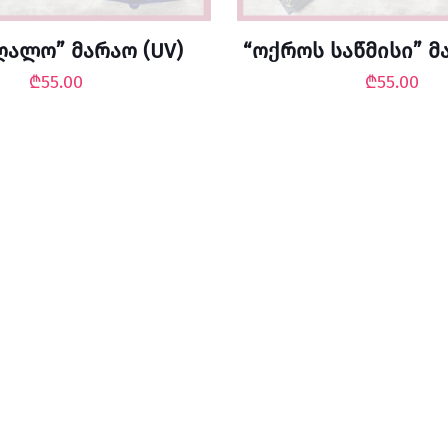
ღალო” მარაო (UV)
“ოქროს საწმისი” მ
₾
55.00
₾
55.00