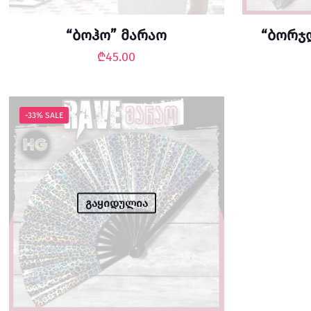
“ბოჰო” მარაო
“ბორჯ
₾
45.00
-33% SALE
გაყიდულია