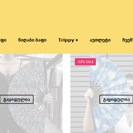
რფი
ნიღაბი ბაფი
𝗧𝗿𝗶𝗽𝗽𝘆 »
აუთლეტი
ჩვენ
-33% SALE
გაყიდულია
გაყიდულია