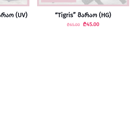
არაო (UV)
“Tigris” მარაო (HG)
Original
Current
₾
45.00
₾
65.00
price
price
was:
is:
₾65.00.
₾45.00.