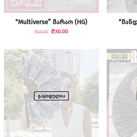
“Multiverse” მარაო (HG)
“მანდ
Original
Current
₾
30.00
₾
45.00
price
price
was:
is:
₾45.00.
₾30.00.
გაყიდულია