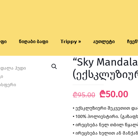
რფი
ნიღაბი ბაფი
𝗧𝗿𝗶𝗽𝗽𝘆 »
აუთლეტი
ჩვენ
“Sky Mandal
(ექსკლუზიუ
Original
Cu
₾
50.00
₾
95.00
price
pr
•
ექსკლუზიური შეკვეთით დ
was:
is:
•
100% პოლიესტირი. (გაზაფ
₾95.00.
₾5
•
ირეცხება ნელ თბილ წყალშ
•
ირეცხება ხელით ან მანქან