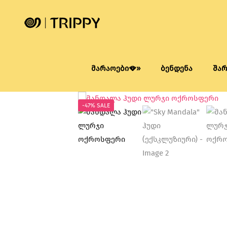
მარაოები🪭»
ბენდენა
შა
-47% SALE