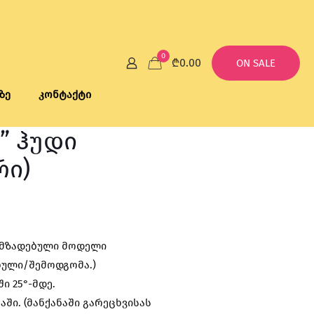
0
₾0.00
ON SALE
ზე
კონტაქტი
a” ჰუდი
რი)
rrent
ice
ამზადებული მოდელი
ხული/შემოდგომა.)
0.00.
ი 25°-მდე.
აში. (მანქანაში გარეცხვისას