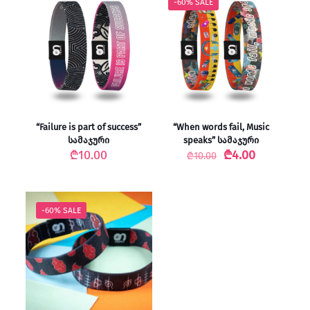
-60% SALE
“Failure is part of success”
“When words fail, Music
სამაჯური
speaks” სამაჯური
Original
Current
₾
10.00
₾
4.00
₾
10.00
price
price
was:
is:
₾10.00.
₾4.00.
-60% SALE