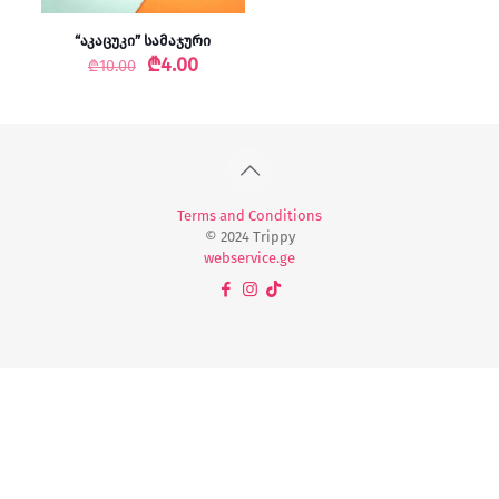
“აკაცუკი” სამაჯური
Original
Current
₾
4.00
₾
10.00
price
price
was:
is:
₾10.00.
₾4.00.
Terms and Conditions
© 2024 Trippy
webservice.ge