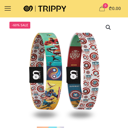
0
₾0.00
-60% SALE