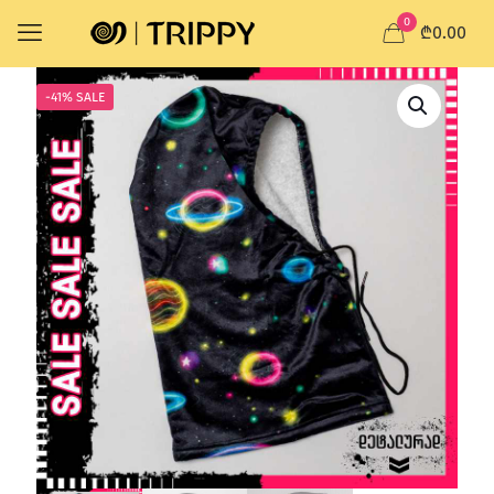
0
₾0.00
-41% SALE