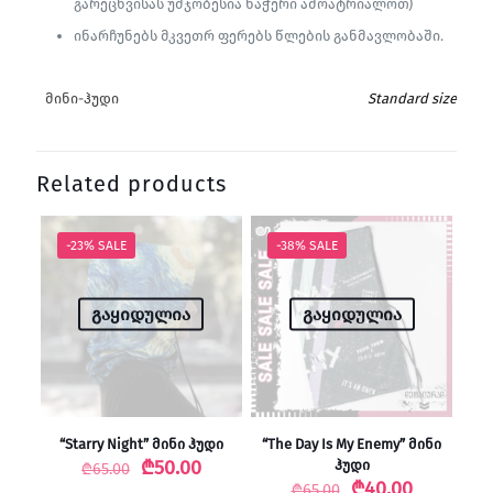
გარეცხვისას უმჯობესია ნაჭერი ამოატრიალოთ)
ინარჩუნებს მკვეთრ ფერებს წლების განმავლობაში.
მინი-ჰუდი
Standard size
Related products
-23% SALE
-38% SALE
გაყიდულია
გაყიდულია
“Starry Night” მინი ჰუდი
“The Day Is My Enemy” მინი
Original
Current
₾
50.00
ჰუდი
₾
65.00
price
price
Original
Current
₾
40.00
₾
65.00