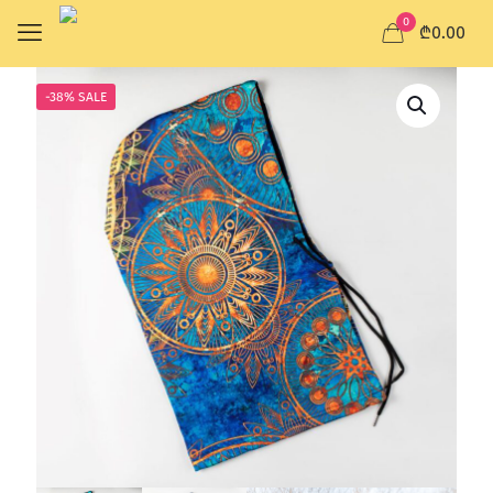
0
₾0.00
-38% SALE