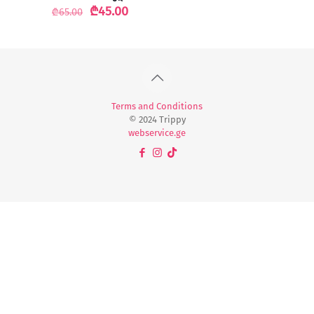
Original
Current
₾
45.00
₾
65.00
price
price
was:
is:
₾65.00.
₾45.00.
Terms and Conditions
© 2024 Trippy
webservice.ge