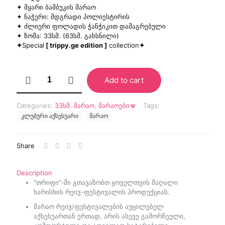
₾55.00.
₾40.00.
✦ მყარი ბამბუკის მარაო
✦ ნაჭერი: მდგრადი პოლიესტირის
✦ ძლიერი ფოლადის ჭანჭიკით დამაგრებული
✦ ზომა: 33სმ. (63სმ. გახსნილი)
✦
Special
[ trippy.ge edition ]
collection
✦
"Stay
Add to cart
Weird"
მარაო
(UV)
Categories:
33სმ. მარაო
,
მარაოები🪭
Tags:
quantity
კლუბური აქსესუარი
მარაო
Share
Description
“თრიფი”-ში გთავაზობთ ყოველთვის მაღალი
ხარისხის რეივ-ფესტივალის პროდუქციას.
მარაო რეივ/ფესტივალების აუცილებელ
აქსესუართან ერთად, არის ასევე გამორჩეული,