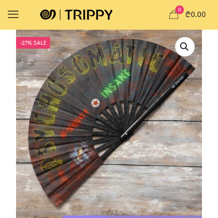
0
₾0.00
-27% SALE