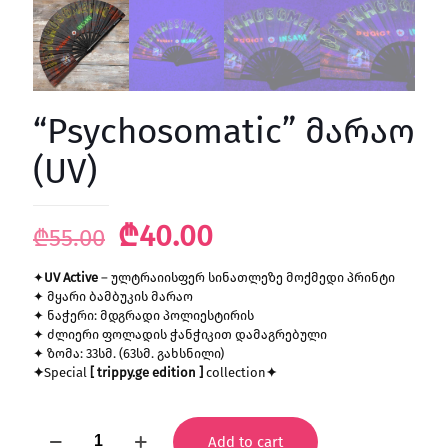
“Psychosomatic” მარაო
(UV)
Original
Current
₾
40.00
₾
55.00
price
price
✦
UV Active
– ულტრაიისფერ სინათლეზე მოქმედი პრინტი
was:
is:
✦ მყარი ბამბუკის მარაო
₾55.00.
₾40.00.
✦ ნაჭერი: მდგრადი პოლიესტირის
✦ ძლიერი ფოლადის ჭანჭიკით დამაგრებული
✦ ზომა: 33სმ. (63სმ. გახსნილი)
✦
Special
[ trippy.ge edition ]
collection
✦
"Psychosomatic"
Add to cart
მარაო