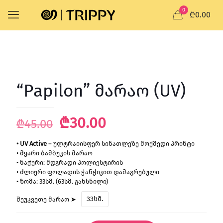
0
₾0.00
“Papilon” მარაო (UV)
Original
Current
₾
30.00
₾
45.00
price
price
• UV Active
– ულტრაიისფერ სინათლეზე მოქმედი პრინტი
was:
is:
• მყარი ბამბუკის მარაო
₾45.00.
₾30.00.
• ნაჭერი: მდგრადი პოლიესტირის
• ძლიერი ფოლადის ჭანჭიკით დამაგრებული
• ზომა: 33სმ. (63სმ. გახსნილი)
33სმ.
შეუკვეთე მარაო ➤