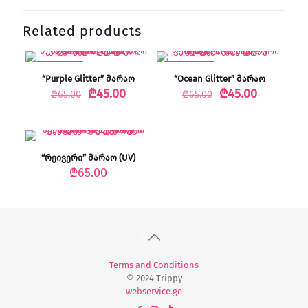
Related products
-31% SALE
-31% SALE
“Purple Glitter” მარაო
“Ocean Glitter” მარაო
Original
Current
Original
Current
₾
45.00
₾
45.00
₾
65.00
₾
65.00
price
price
price
price
was:
is:
was:
is:
₾65.00.
₾45.00.
₾65.00.
₾45.00.
“რეივერი” მარაო (UV)
₾
65.00
Terms and Conditions
© 2024 Trippy
webservice.ge