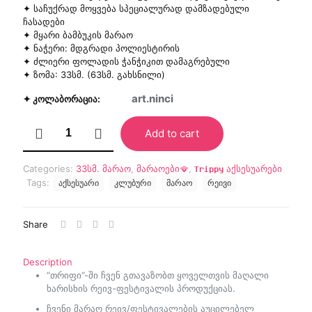
was:
is:
✦ საჩუქრად მოყვება სპეციალურად დამზადებული
₾55.00.
₾40.00.
ჩასადები
✦ მყარი ბამბუკის მარაო
✦ ნაჭერი: მდგრადი პოლიესტირის
✦ ძლიერი ფოლადის ჭანჭიკით დამაგრებული
✦ ზომა: 33სმ. (63სმ. გახსნილი)
art.ninci
✦ კოლაბორაცია:
"Lamia"
Add to cart
მარაო
(UV)
quantity
Categories:
33სმ. მარაო
,
მარაოები🪭
,
𝐓𝐫𝐢𝐩𝐩𝐲 აქსესუარები
Tags:
აქსესუარი
კლუბური
მარაო
რეივი
Share
Description
“თრიფი”-ში ჩვენ გთავაზობთ ყოველთვის მაღალი
ხარისხის რეივ-ფესტივალის პროდუქციას.
ჩვენი მარაო რეივ/ფესტივალების აუცილებელ