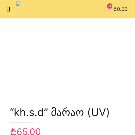
0
₾0.00
“kh.s.d” მარაო (UV)
₾
65.00