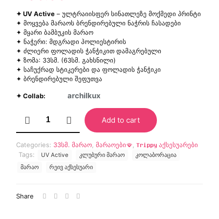
✦ UV Active
– ულტრაიისფერ სინათლეზე მოქმედი პრინტი
✦ მოყვება მარაოს ბრენდირებული ნაჭრის ჩასადები
✦ მყარი ბამბუკის მარაო
✦ ნაჭერი: მდგრადი პოლიესტირის
✦ ძლიერი ფოლადის ჭანჭიკით დამაგრებული
✦ ზომა: 33სმ. (63სმ. გახსნილი)
✦ საჩუქრად სტიკერები და ფოლადის ჭანჭიკი
✦ ბრენდირებული შეფუთვა
archilkux
✦ Collab:
"kh.s.d"
Add to cart
მარაო
(UV)
quantity
Categories:
33სმ. მარაო
,
მარაოები🪭
,
𝐓𝐫𝐢𝐩𝐩𝐲 აქსესუარები
Tags:
UV Active
კლუბური მარაო
კოლაბორაცია
მარაო
რეივ აქსესუარი
Share