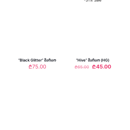
-31% Sale
“Black Glitter” მარაო
“Hive” მარაო (HG)
Original
Current
₾
75.00
₾
45.00
₾
65.00
price
price
was:
is:
₾65.00.
₾45.00