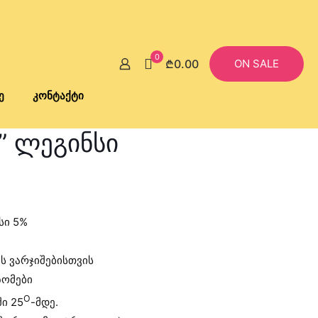
0
₾0.00
ON SALE
ე
კონტაქტი
l” ლეგინსი
Current
price
სი 5%
is:
₾40.00.
ს ვარჯიშებისთვის
ზომები
O
ი 25
-მდე.