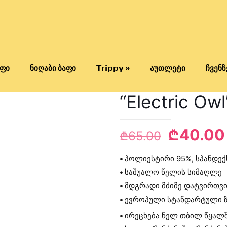
ფი
ნიღაბი ბაფი
𝗧𝗿𝗶𝗽𝗽𝘆 »
აუთლეტი
ჩვენზ
“Electric Ow
Original
₾
40.00
₾
65.00
price
•
პოლიესტირი 95%, სპანდექ
was:
•
საშუალო წელის სიმაღლე
₾65.00.
•
მდგრადი მძიმე დატვირთვი
•
ევროპული სტანდარტული 
•
ირეცხება ნელ თბილ წყალშ