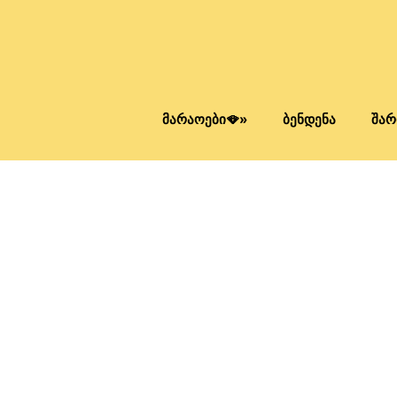
მარაოები🪭»
ბენდენა
შარ