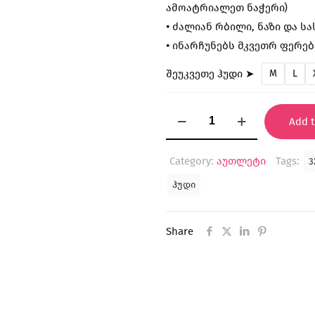
ამოატრიალეთ ნაჭერი)
•
ძალიან რბილი, ნაზი და ს
•
ინარჩუნებს მკვეთრ ფერებ
შეუკვეთე ჰუდი ➤
M
L
"Nightcrawler"
Add t
ჰუდი
(ექსკლუზიური)
Category:
აუთლეტი
Tags:
3
quantity
ჰუდი
Share