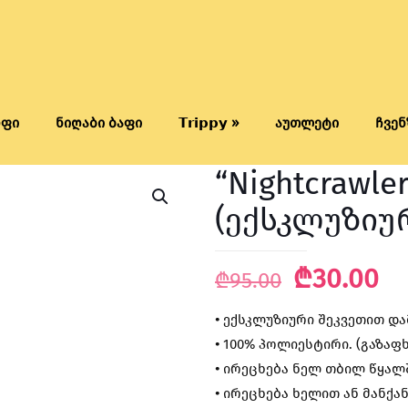
რფი
ნიღაბი ბაფი
𝗧𝗿𝗶𝗽𝗽𝘆 »
აუთლეტი
ჩვენ
“Nightcrawle
(ექსკლუზიუ
Original
Cu
₾
30.00
₾
95.00
price
pr
•
ექსკლუზიური შეკვეთით დ
was:
is:
•
100% პოლიესტირი. (გაზაფ
₾95.00.
₾3
•
ირეცხება ნელ თბილ წყალშ
•
ირეცხება ხელით ან მანქან