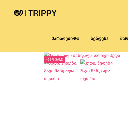
მარაოები🪭»
ბენდენა
შა
-68% SALE