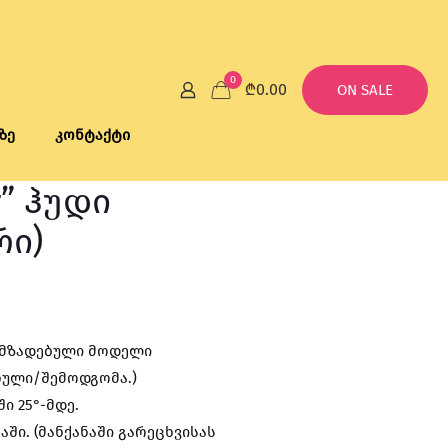
0
₾0.00
ON SALE
ზე
კონტაქტი
r” ჰუდი
რი)
rrent
ice
ამზადებული მოდელი
ხული/შემოდგომა.)
0.00.
ი 25°-მდე.
აში. (მანქანაში გარეცხვისას