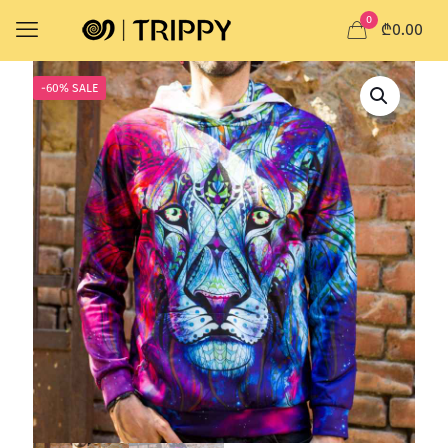
0
₾0.00
-60% SALE