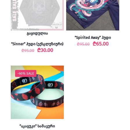
გაყიდულია
“Spirited Away” ჰუდი
Original
Current
₾
65.00
“Sinner” ჰუდი (ექსკლუზიური)
₾
95.00
price
price
Original
Current
₾
30.00
₾
95.00
was:
is:
price
price
₾95.00.
₾65.00.
was:
is:
₾95.00.
₾30.00.
-60% SALE
“აკაცუკი” სამაჯური