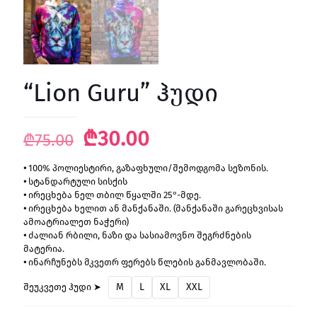
“Lion Guru” ჰუდი
Original
Current
₾
30.00
₾
75.00
price
price
•
100% პოლიესტირი, გაზაფხული/შემოდგომა სეზონის.
was:
is:
•
სტანდარტული სისქის
₾75.00.
₾30.00.
•
ირეცხება ნელ თბილ წყალში 25°-მდე.
•
ირეცხება ხელით ან მანქანაში. (მანქანაში გარეცხვისას
ამოატრიალეთ ნაჭერი)
•
ძალიან რბილი, ნაზი და სასიამოვნო შეგრძნების
მატერია.
•
ინარჩუნებს მკვეთრ ფერებს წლების განმავლობაში.
M
L
XL
XXL
შეუკვეთე ჰუდი ➤