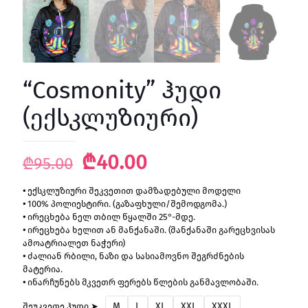
“Cosmonity” ჰუდი
(ექსკლუზიური)
Original
Current
₾
40.00
₾
95.00
price
price
•
ექსკლუზიური შეკვეთით დამზადებული მოდელი
was:
is:
•
100% პოლიესტირი. (გაზაფხული/შემოდგომა.)
₾95.00.
₾40.00.
•
ირეცხება ნელ თბილ წყალში 25°-მდე.
•
ირეცხება ხელით ან მანქანაში. (მანქანაში გარეცხვისას
ამოატრიალეთ ნაჭერი)
•
ძალიან რბილი, ნაზი და სასიამოვნო შეგრძნების
მატერია.
•
ინარჩუნებს მკვეთრ ფერებს წლების განმავლობაში.
M
L
XL
XXL
XXXL
შეუკვეთე ჰუდი ➤