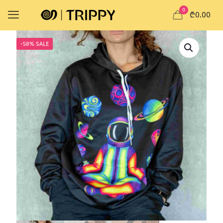
0
₾0.00
-58% SALE