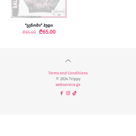
“ვენომი” ჰუდი
Original
Current
₾
65.00
₾
85.00
price
price
was:
is:
₾85.00.
₾65.00.
Terms and Conditions
© 2024 Trippy
webservice.ge