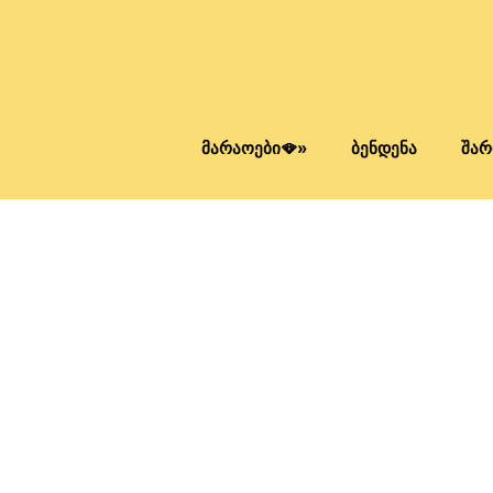
მარაოები🪭»
ბენდენა
შარ