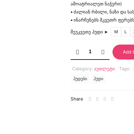
ამოატრიალეთ ნაჭერი)
•
ძალიან რბილი, ნაზი და სა
•
ინარჩუნებს მკვეთრ ფერებ
შეუკვეთე ჰუდი ➤
M
L
"რიკი
Add t
&
მორტი
Category:
აუთლეტი
Tags:
2"
ჰუდები
ჰუდი
ჰუდი
(ექსკლუზიური)
quantity
Share