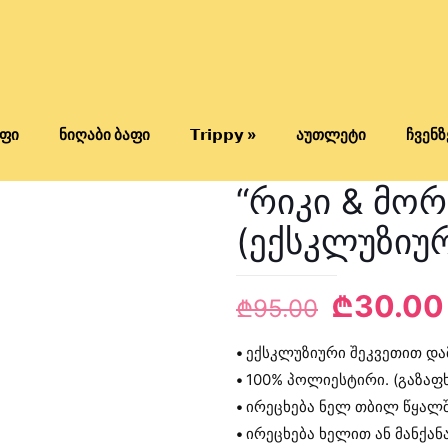
ფი
ნიღაბი ბაფი
𝗧𝗿𝗶𝗽𝗽𝘆 »
აუთლეტი
ჩვენზ
“რიკი & მორ
(ექსკლუზიუ
Original
₾
30.00
₾
95.00
price
•
ექსკლუზიური შეკვეთით დ
was:
•
100% პოლიესტირი. (გაზაფ
₾95.00.
•
ირეცხება ნელ თბილ წყალშ
•
ირეცხება ხელით ან მანქანა