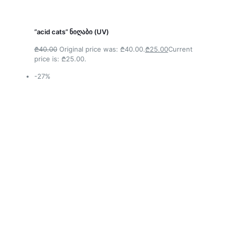
“acid cats” ნიღაბი (UV)
₾40.00
Original price was: ₾40.00.
₾25.00
Current
price is: ₾25.00.
-27%