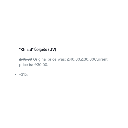
“Kh.s.d” ნიღაბი (UV)
₾40.00
Original price was: ₾40.00.
₾30.00
Current
price is: ₾30.00.
-31%