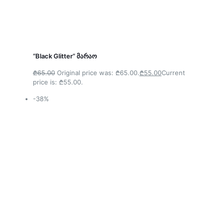
“Black Glitter” მარაო
₾65.00
Original price was: ₾65.00.
₾55.00
Current
price is: ₾55.00.
-38%