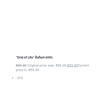
“Grid of Life” მარაო (HG)
₾65.00
Original price was: ₾65.00.
₾55.00
Current
price is: ₾55.00.
-31%