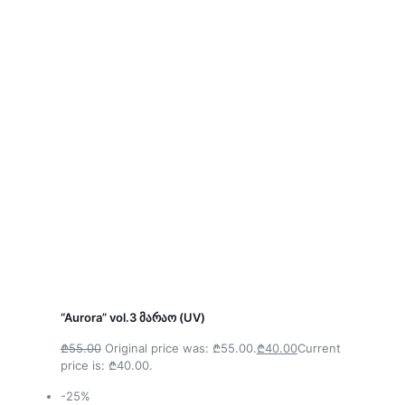
“Aurora” vol.3 მარაო (UV)
₾55.00
Original price was: ₾55.00.
₾40.00
Current
price is: ₾40.00.
-25%