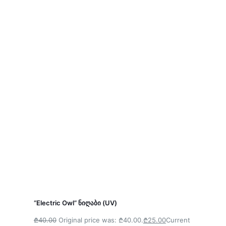
“Electric Owl” ნიღაბი (UV)
₾40.00
Original price was: ₾40.00.
₾25.00
Current