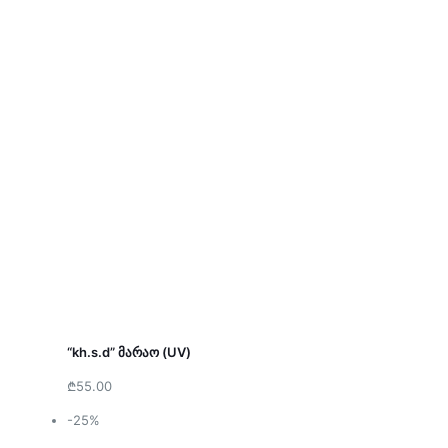
“kh.s.d” მარაო (UV)
₾55.00
-25%