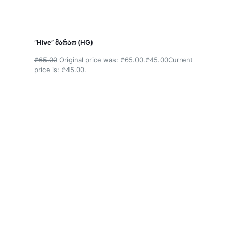
“Hive” მარაო (HG)
₾65.00
Original price was: ₾65.00.
₾45.00
Current
price is: ₾45.00.